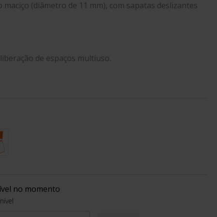
o maciço (diâmetro de 11 mm), com sapatas deslizantes
ke
ophie
liberação de espaços multiuso.
og
nível no momento
nível