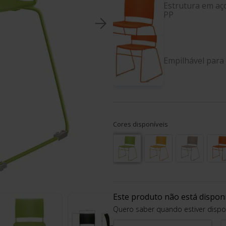
Estrutura em aç
PP
8
º
li
9
º
s
Empilhável para 
10
º
y
Cores disponíveis
Este produto não está dispo
Quero saber quando estiver dispo