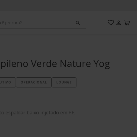
cê procura?
adeiras
ou 213
opileno Verde Nature Yog
esa
UTIVO
OPERACIONAL
LOUNGE
mpact
adeira
o espaldar baixo injetado em PP;
ou 211
ou areia