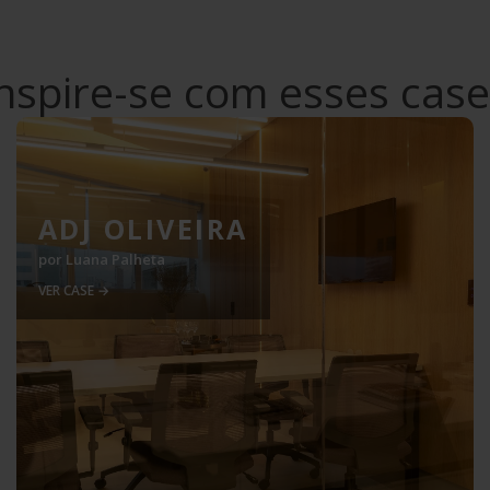
nspire-se com esses cas
ADJ OLIVEIRA
por
Luana Palheta
VER CASE →