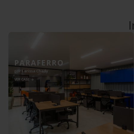
I
PARAFERRO
por
Larissa Chady
VER CASE →