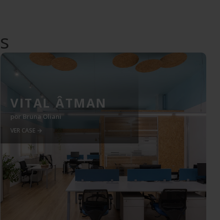
es
VITAL ÂTMAN
por
Bruna Oliani
VER CASE →