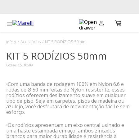
Acessórios
KIT 5 RODÍZIOS 50mm
KIT 5 RODÍZIOS 50mm
Código
:
CS010509
•Com uma banda de rodagem 100% em Nylon 6.6 e
rodas de Ø 50 mm feitas de Nylon resistente, esses
rodízios oferecem deslizamento suave em qualquer
tipo de piso. Seja em carpetes, pisos de madeira ou
azulejo, você desfrutará de movimentação fácil e sem
esforço.
•Os rodízios apresentam um eixo central usinado e
uma haste estampada em aço, ambos zincados
brancos para maior durabilidade e resistência à