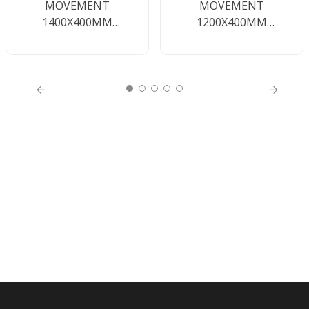
MOVEMENT
MOVEMENT
1400X400MM
1200X400MM
CARVALHO BERLIM
CARVALHO BERLIM
COM RODÍZIOS EM
COM RODÍZIOS EM
BRANCO
BRANCO