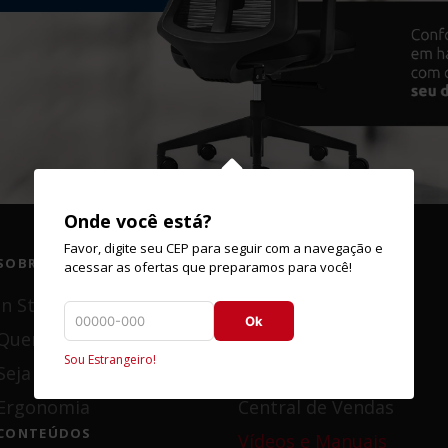
8
º
s
9
º
li
10
º
u
Onde você está?
Favor, digite seu CEP para seguir com a navegação e
SOBRE NÓS
SUPORTE
acessar as ofertas que preparamos para você!
In Store Marelli
Trocas e Devoluções
Ok
Quem Somos
Fale Conosco
Sou Estrangeiro!
Seja Lojista
Canal de Ética
Ergonomia
Central de Vendas
CONTEÚDOS
Vídeos e Manuais