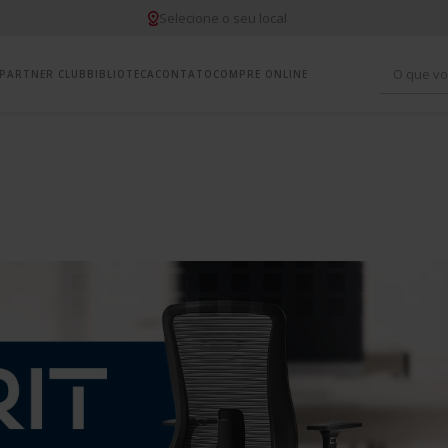
Selecione o seu local
O que vo
PARTNER CLUB
BIBLIOTECA
CONTATO
COMPRE ONLINE
1
º
c
2
º
y
3
º
m
4
º
i
5
º
c
6
º
y
7
º
y