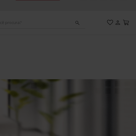
cê procura?
adeiras
ou 213
esa
mpact
adeira
ou 211
ou areia