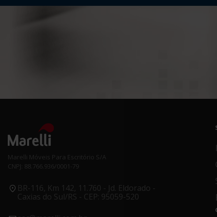
Marelli Móveis Para Escritório S/A
CNPJ: 88.766.936/0001-79
BR-116, Km 142, 11.760 - Jd. Eldorado -
Caxias do Sul/RS - CEP: 95059-520