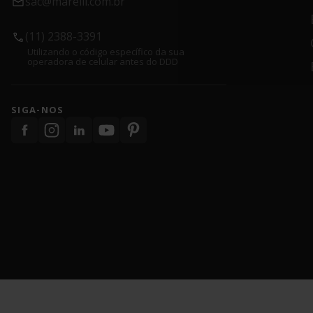
sac@marelli.com.br
(11) 2388-3391
Utilizando o código específico da sua
operadora de celular antes do DDD
SIGA-NOS