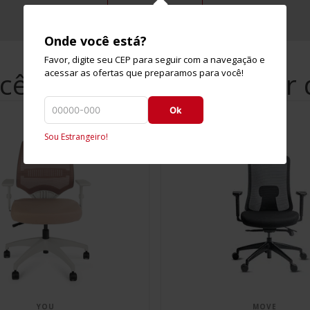
Onde você está?
Favor, digite seu CEP para seguir com a navegação e
cê também pode gostar 
acessar as ofertas que preparamos para você!
Ok
Sou Estrangeiro!
YOU
MOVE