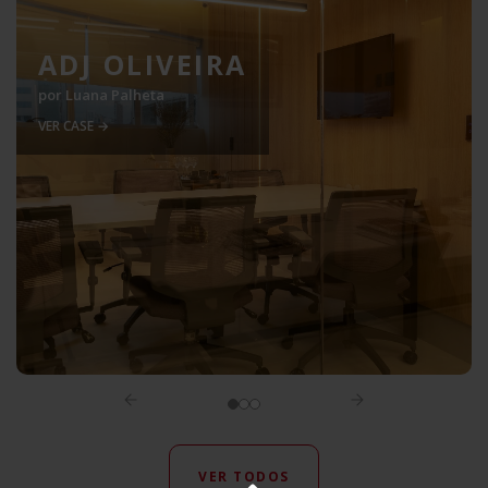
ADJ OLIVEIRA
por
Luana Palheta
VER CASE →
VER TODOS