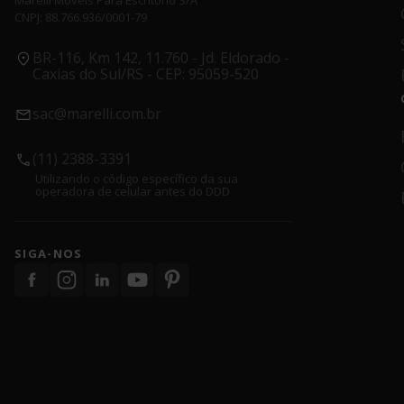
Marelli Móveis Para Escritório S/A
CNPJ: 88.766.936/0001-79
BR-116, Km 142, 11.760 - Jd. Eldorado -
Caxias do Sul/RS - CEP: 95059-520
sac@marelli.com.br
(11) 2388-3391
Utilizando o código específico da sua
operadora de celular antes do DDD
SIGA-NOS