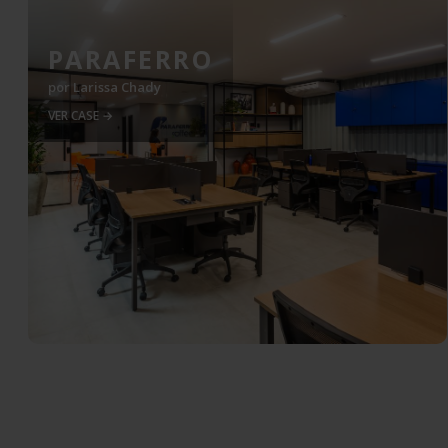
PARAFERRO
por
Larissa Chady
VER CASE →