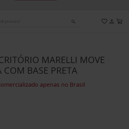
cê procura?
adeiras
ou 213
SCRITÓRIO MARELLI MOVE
mpact
A COM BASE PRETA
esa
omercializado apenas no Brasil
adeira
ou 211
ou areia