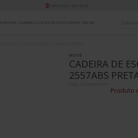
Selecione o seu local
O que vo
PARTNER CLUB
BIBLIOTECA
CONTATO
COMPRE ONLINE
1
º
c
RELLI MOVE 2557ABS PRETA COM BASE PRETA
2
º
y
MOVE
CADEIRA DE E
3
º
i
2557ABS PRET
4
º
m
Código
:
2557ABS/059PPPR
Produto c
5
º
c
6
º
y
7
º
y