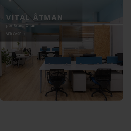
VITAL ÂTMAN
por
Bruna Oliani
VER CASE →