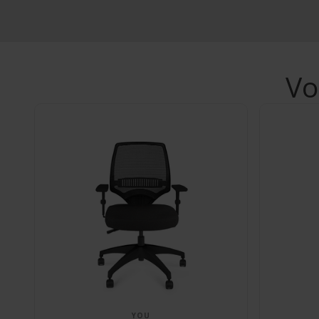
Vo
YOU