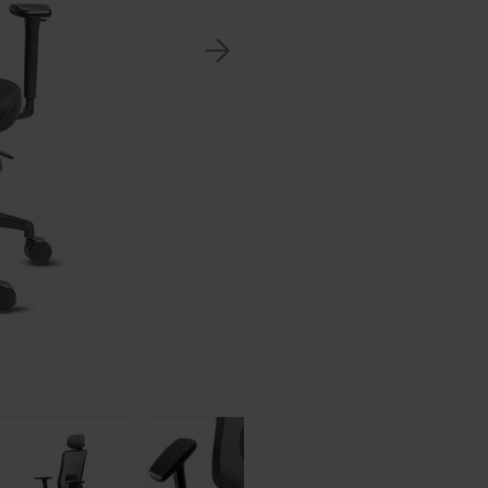
8
º
s
9
º
li
10
º
u