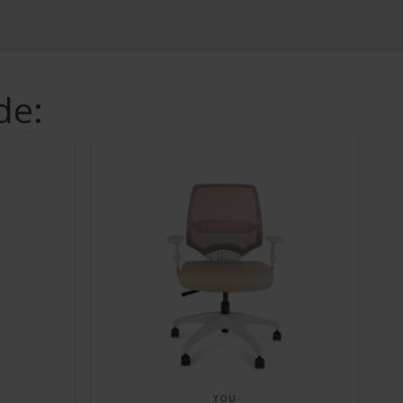
de:
YOU