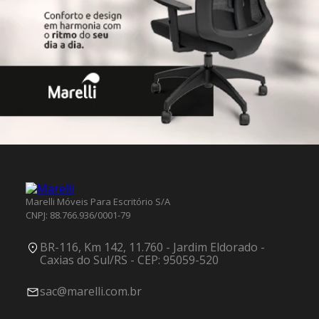
Marelli Móveis Para Escritório S/A
CNPJ: 88.766.936/0001-79
BR-116, Km 142, 11.760 - Jardim Eldorado -
Caxias do Sul/RS - CEP: 95059-520
sac@marelli.com.br