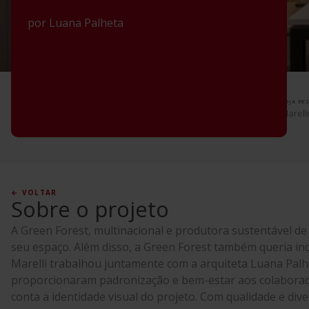
por
Luana Palheta
CLIENTE
ARQUITETO
LOJA RE
Green Forest -
Luana Palheta
Marell
Belém/PA
← VOLTAR
Sobre o projeto
A Green Forest, multinacional e produtora sustentável de
seu espaço. Além disso, a Green Forest também queria in
Marelli trabalhou juntamente com a arquiteta Luana Palh
proporcionaram padronização e bem-estar aos colaborador
conta a identidade visual do projeto. Com qualidade e d