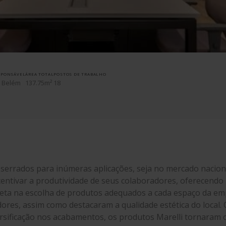
8
º
s
9
º
li
10
º
y
SPONSÁVEL
ÁREA TOTAL
POSTOS DE TRABALHO
i Belém
137.75m²
18
 serrados para inúmeras aplicações, seja no mercado nacion
centivar a produtividade de seus colaboradores, oferecend
eta na escolha de produtos adequados a cada espaço da empr
es, assim como destacaram a qualidade estética do local. O
iversificação nos acabamentos, os produtos Marelli tornara