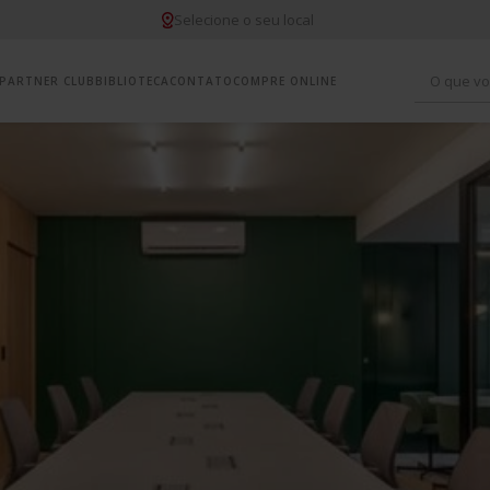
Selecione o seu local
O que vo
PARTNER CLUB
BIBLIOTECA
CONTATO
COMPRE ONLINE
1
º
c
2
º
y
3
º
m
4
º
i
5
º
c
6
º
y
7
º
y