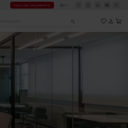
PT
FAÇA SEU ORÇAMENTO
cê procura?
adeiras
ou 213
esa
mpact
adeira
ou 211
ou areia