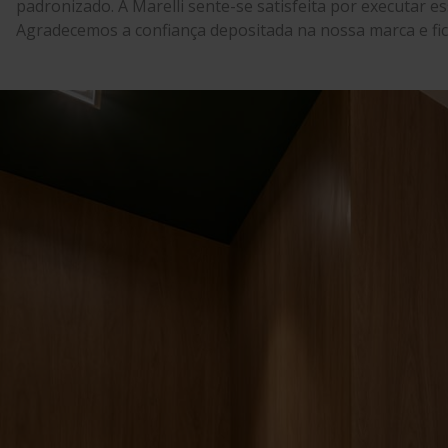
padronizado. A Marelli sente-se satisfeita por executar 
Agradecemos a confiança depositada na nossa marca e fic