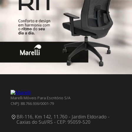
Marelli Móveis Para Escritório S/A
CNPJ: 88.766.936/0001-79
BR-116, Km 142, 11.760 - Jardim Eldorado -
Caxias do Sul/RS - CEP: 95059-520