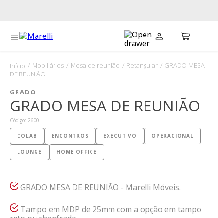
Mobiliários
Mesa de reunião
Retangular
GRADO MESA
DE REUNIÃO
GRADO
GRADO MESA DE REUNIÃO
Código
:
2600
COLAB
ENCONTROS
EXECUTIVO
OPERACIONAL
LOUNGE
HOME OFFICE
GRADO MESA DE REUNIÃO - Marelli Móveis.
Tampo em MDP de 25mm com a opção em tampo