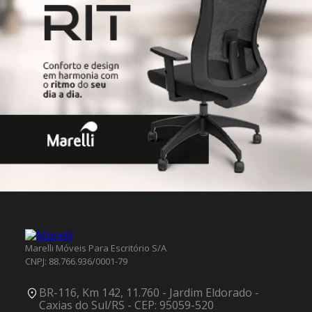
Marelli Móveis Para Escritório S/A
CNPJ: 88.766.936/0001-79
BR-116, Km 142, 11.760 - Jardim Eldorado -
Caxias do Sul/RS - CEP: 95059-520