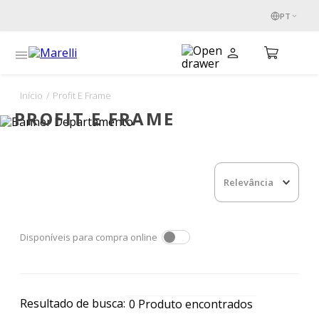
PT
Início
/
Profit E Frame
PROFIT E FRAME
Relevância
Disponíveis para compra online
Resultado de busca:
0
Produto