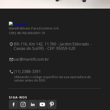
Marelli Móveis Para Escritório S/A
CNPJ: 88.766.936/0001-79
BR-116, Km 142, 11.760 - Jardim Eldorado -
Caxias do Sul/RS - CEP: 95059-520
sac@marelli.com.br
(11) 2388-3391
Utilizando o código específico da sua operadora de
celular antes do DDD
SIGA-NOS