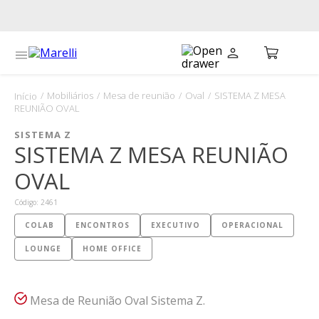
Mobiliários
Mesa de reunião
Oval
SISTEMA Z MESA
REUNIÃO OVAL
SISTEMA Z
SISTEMA Z MESA REUNIÃO
OVAL
Código
:
2461
COLAB
ENCONTROS
EXECUTIVO
OPERACIONAL
LOUNGE
HOME OFFICE
Mesa de Reunião Oval Sistema Z.