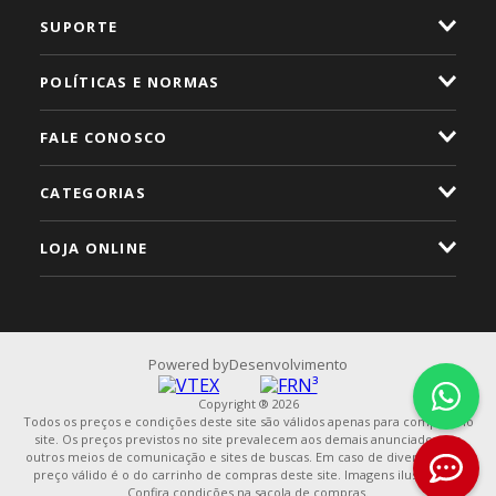
SUPORTE
POLÍTICAS E NORMAS
FALE CONOSCO
CATEGORIAS
LOJA ONLINE
Powered by
Desenvolvimento
Copyright ® 2026
Todos os preços e condições deste site são válidos apenas para compras no
site. Os preços previstos no site prevalecem aos demais anunciados em
outros meios de comunicação e sites de buscas. Em caso de divergência, o
preço válido é o do carrinho de compras deste site. Imagens ilustrativas.
Confira condições na sacola de compras.