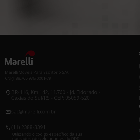
Marelli Móveis Para Escritório S/A
CNPJ: 88.766.936/0001-79
BR-116, Km 142, 11.760 - Jd. Eldorado -
Caxias do Sul/RS - CEP: 95059-520
sac@marelli.com.br
(11) 2388-3391
Utilizando o código específico da sua
operadora de celular antes do DDD