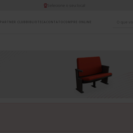
Selecione o seu local
O que vo
PARTNER CLUB
BIBLIOTECA
CONTATO
COMPRE ONLINE
1
º
c
2
º
y
3
º
i
4
º
m
5
º
c
6
º
y
7
º
y