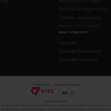
Blog
Política de Entrega
Política de Pagamento
Termos de Garantia
Política de Cookies
FALE CONOSCO
Contato
Dúvidas Frequentes
Trabalhe Conosco
Powered by
Desenvolvimento
Copyright ® 2026
e. Os preços previstos no site prevalecem aos demais anunciados em outros meios d
nho de compras deste site. Imagens ilustrativas. Confira condições na sacola de co