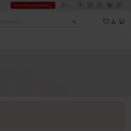
PT
FAÇA SEU ORÇAMENTO
cê procura?
adeiras
ou 213
mpact
esa
adeira
ou 211
ou areia