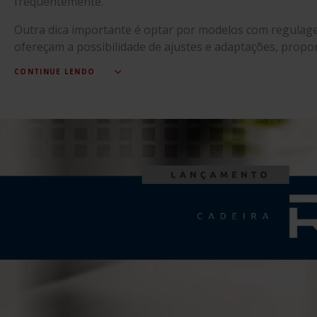
frequentemente.
Outra dica importante é optar por modelos com regulagen
ofereçam a possibilidade de ajustes e adaptações, prop