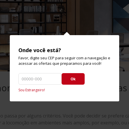
Onde você está?
Favor, digite seu CEP para seguir com a navegação e
acessar as ofertas que preparamos para você!
Ok
omia e qualidade em cadeiras d
Sou Estrangeiro!
o passa por alguns critérios. Você pode decidir se prefere c
ilitar a locomoção em ambientes mais amplos, por exemplo, 