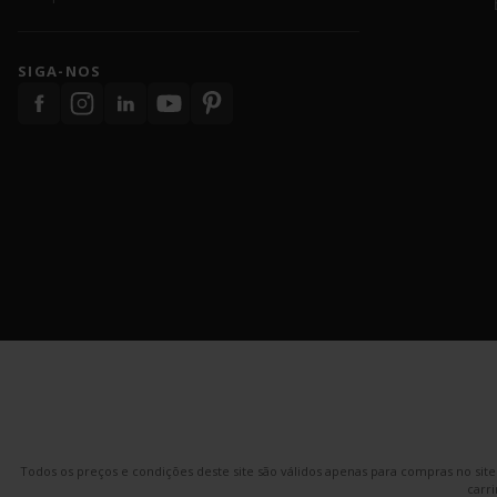
SIGA-NOS
Todos os preços e condições deste site são válidos apenas para compras no sit
carri