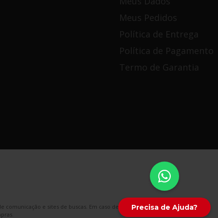
Meus Dados
Meus Pedidos
Política de Entrega
Política de Pagamento
Termo de Garantia
e comunicação e sites de buscas. Em caso de divergência, o preço válido é o do
mpras.