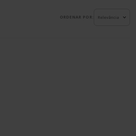
ophie
ORDENAR POR:
Relevância
ke
nique