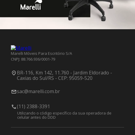
Marelli Móveis Para Escritório S/A
CNPJ: 88.766.936/0001-79
BR-116, Km 142, 11.760 - Jardim Eldorado -
Caxias do Sul/RS - CEP: 95059-520
sac@marelli.com.br
(11) 2388-3391
Utilizando o código específico da sua operadora de
celular antes do DDD